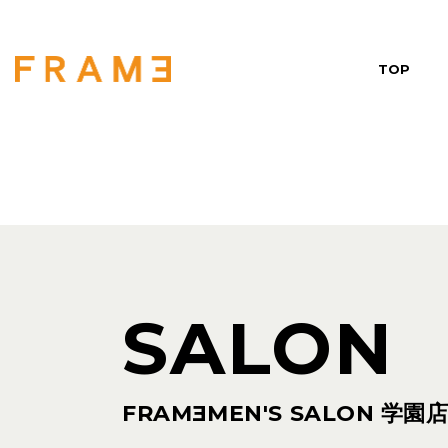
TOP
SALON
FRAM
E
MEN'S SALON 学園