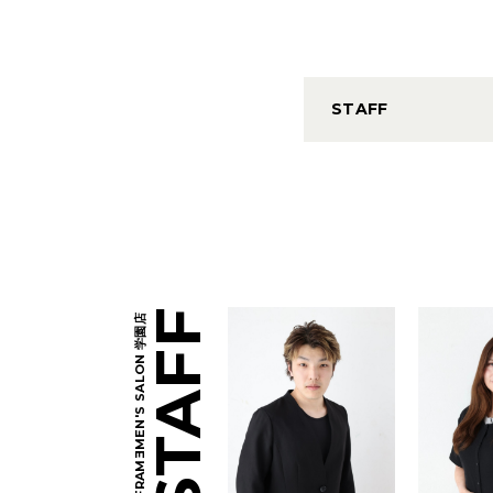
STAFF
STAFF
MEN'S SALON 学園店
E
FRAM