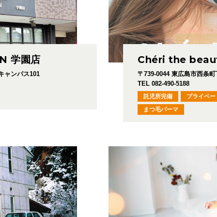
ON 学園店
Chéri the beau
 キャンパス101
〒739-0044
東広島市西条町下見
TEL 082-490-5188
託児所完備
プライベー
まつ毛パーマ